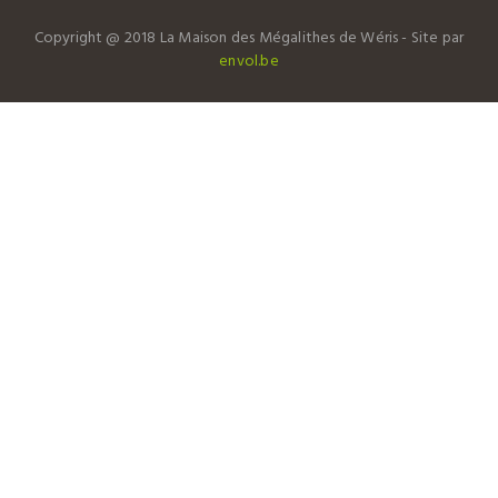
Copyright @ 2018 La Maison des Mégalithes de Wéris - Site par
envol.be